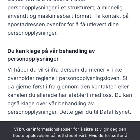
personopplysninger i et strukturert, alminnelig
anvendt og maskinlesbart format. Ta kontakt på
epostadressen ovenfor for å få utlevert dine
personopplysninger.
Du kan klage på vår behandling av
personopplysninger
Vi håper du vil si ifra dersom du mener vi ikke
overholder reglene i personopplysningsloven. Si
da gjerne først i fra gjennom den kontakten eller
kanalen du allerede har etablert med oss. Du kan
også klage over vår behandling av
personopplysninger. Dette gjør du til Datatilsynet.
Vi bruker informasjonskapsler for å sikre at vi gir deg den
beste opplevelsen på nettstedet vårt. Hvis du fortsetter å
© 2026 Borgen Rørleggerbedrift - Tlf.
918 26 207
- E-post: