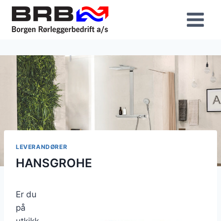
Skip
to
content
LEVERANDØRER
HANSGROHE
Er du
på
utkikk