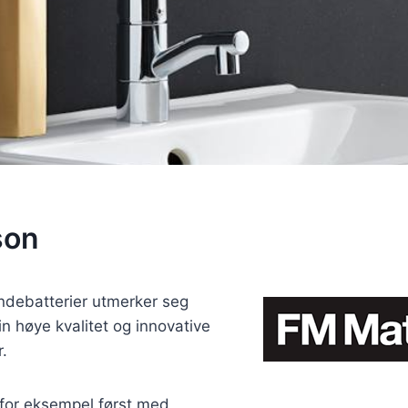
son
ndebatterier utmerker seg
in høye kvalitet og innovative
r.
for eksempel først med