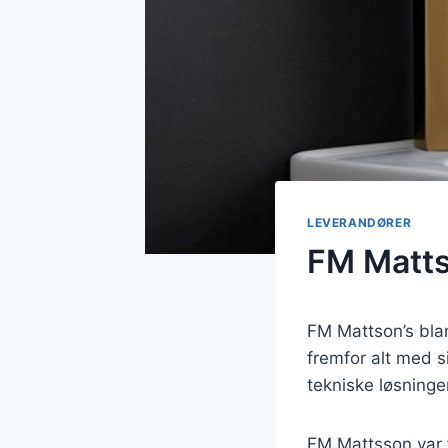
LEVERANDØRER
FM Matt
FM Mattson’s bla
fremfor alt med s
tekniske løsninge
FM Mattsson var 